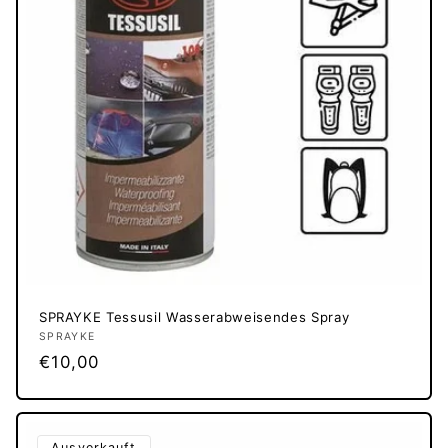
SPRAYKE Tessusil Wasserabweisendes Spray
Anbieter:
SPRAYKE
Normaler
€10,00
Preis
Ausverkauft