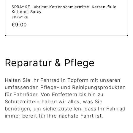
SPRAYKE Lubricat Kettenschmiermittel Ketten-fluid
Kettenol Spray
Anbieter:
SPRAYKE
Normaler
€9,00
Preis
K
Reparatur & Pflege
a
Halten Sie Ihr Fahrrad in Topform mit unseren
t
umfassenden Pflege- und Reinigungsprodukten
für Fahrräder. Von Entfettern bis hin zu
e
Schutzmitteln haben wir alles, was Sie
benötigen, um sicherzustellen, dass Ihr Fahrrad
g
immer bereit für Ihre nächste Fahrt ist.
o