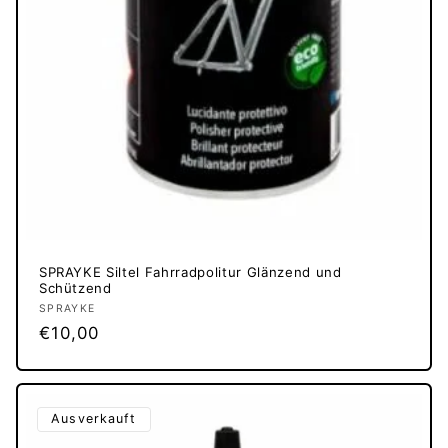
SPRAYKE Siltel Fahrradpolitur Glänzend und
Schützend
Anbieter:
SPRAYKE
Normaler
€10,00
Preis
Ausverkauft