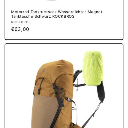
Motorrad Tankrucksack Wasserdichter Magnet
Tanktasche Schwarz ROCKBROS
Anbieter:
ROCKBROS
Normaler
€63,00
Preis