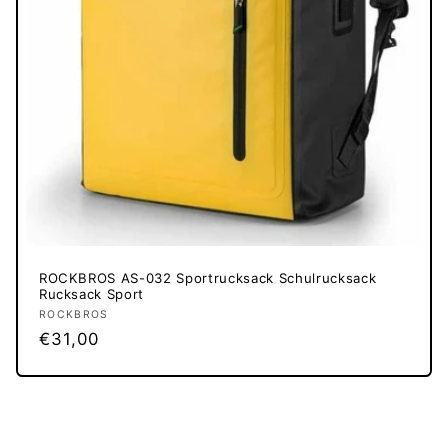
ROCKBROS AS-032 Sportrucksack Schulrucksack
Rucksack Sport
Anbieter:
ROCKBROS
Normaler
€31,00
Preis