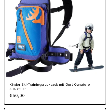
Kinder Ski-Trainingsrucksack mit Gurt Qunature
Anbieter:
QUNATURE
Normaler
€50,00
Preis