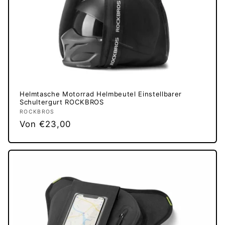
Helmtasche Motorrad Helmbeutel Einstellbarer
Schultergurt ROCKBROS
Anbieter:
ROCKBROS
Normaler
Von €23,00
Preis