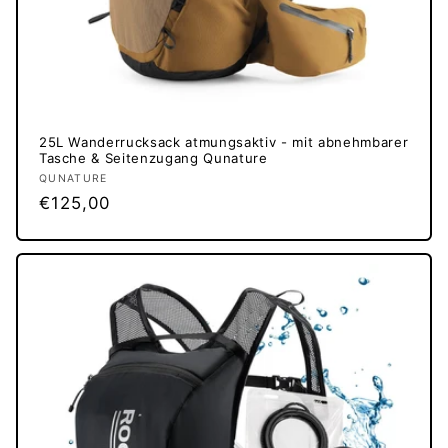
25L Wanderrucksack atmungsaktiv - mit abnehmbarer
Tasche & Seitenzugang Qunature
Anbieter:
QUNATURE
Normaler
€125,00
Preis