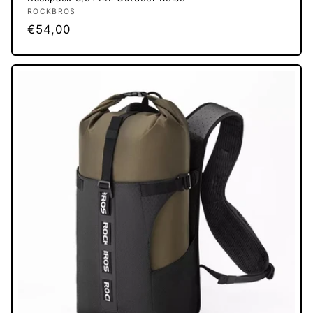
Anbieter:
ROCKBROS
Normaler
€54,00
Preis