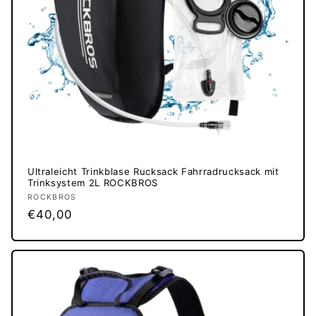
Ultraleicht Trinkblase Rucksack Fahrradrucksack mit
Trinksystem 2L ROCKBROS
Anbieter:
ROCKBROS
Normaler
€40,00
Preis