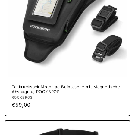
Tankrucksack Motorrad Beintasche mit Magnetische-
Absaugung ROCKBROS
Anbieter:
ROCKBROS
Normaler
€59,00
Preis