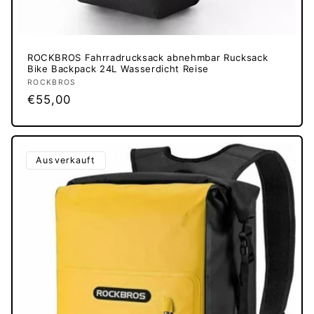
ROCKBROS Fahrradrucksack abnehmbar Rucksack
Bike Backpack 24L Wasserdicht Reise
Anbieter:
ROCKBROS
Normaler
€55,00
Preis
Ausverkauft