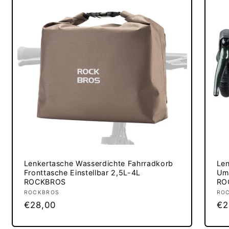
Lenkertasche Wasserdichte Fahrradkorb
Len
Fronttasche Einstellbar 2,5L-4L
Umh
ROCKBROS
RO
Anbieter:
ROCKBROS
An
RO
Normaler
€28,00
No
€2
Preis
Pr