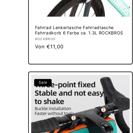
Fahrrad Lenkertasche Fahrradtasche
Fahrradkorb 6 Farbe ca. 1.3L ROCKBROS
Anbieter:
ROCKBROS
Normaler
Von €11,00
Preis
Sale