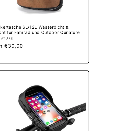
kertasche 6L/12L Wasserdicht &
cht für Fahrrad und Outdoor Qunature
bieter:
NATURE
rmaler
n €30,00
eis