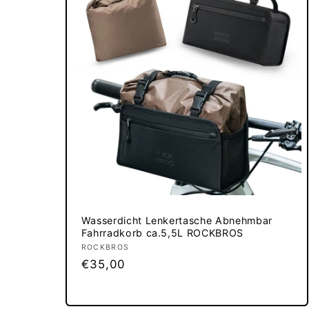
Wasserdicht Lenkertasche Abnehmbar
Fahrradkorb ca.5,5L ROCKBROS
Anbieter:
ROCKBROS
Normaler
€35,00
Preis