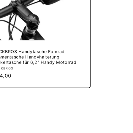
CKBROS Handytasche Fahrrad
hmentasche Handyhalterung
kertasche für 6,2" Handy Motorrad
bieter:
CKBROS
rmaler
4,00
eis