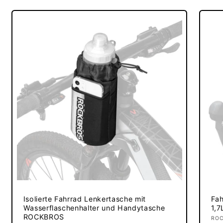
Isolierte Fahrrad Lenkertasche mit
Fah
Wasserflaschenhalter und Handytasche
1,7
ROCKBROS
An
RO