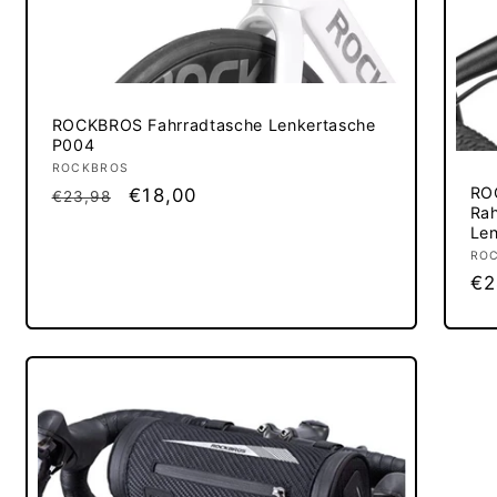
ROCKBROS Fahrradtasche Lenkertasche
P004
Anbieter:
ROCKBROS
RO
Normaler
Verkaufspreis
€18,00
€23,98
Ra
Preis
Len
An
RO
No
€2
Pr