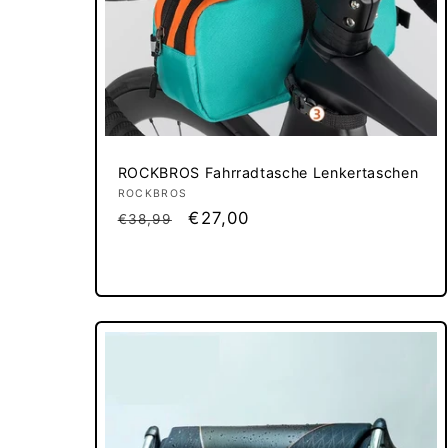
ROCKBROS Fahrradtasche Lenkertaschen
Anbieter:
ROCKBROS
Normaler
Verkaufspreis
€27,00
€38,99
Preis