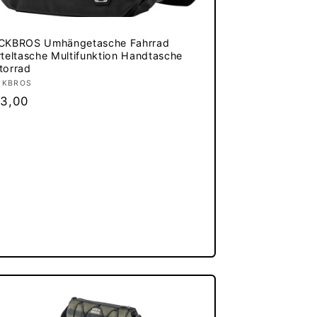
CKBROS Umhängetasche Fahrrad
teltasche Multifunktion Handtasche
torrad
bieter:
CKBROS
rmaler
3,00
eis