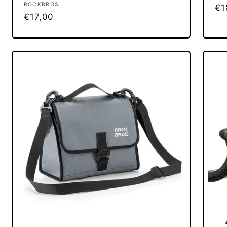
Anbieter:
ROCKBROS
No
€1
Normaler
€17,00
Pr
Preis