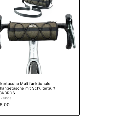
kertasche Multifunktionale
ängetasche mit Schultergurt
CKBROS
bieter:
CKBROS
rmaler
6,00
eis