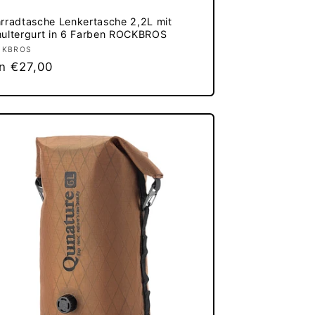
rradtasche Lenkertasche 2,2L mit
ultergurt in 6 Farben ROCKBROS
bieter:
CKBROS
rmaler
n €27,00
eis