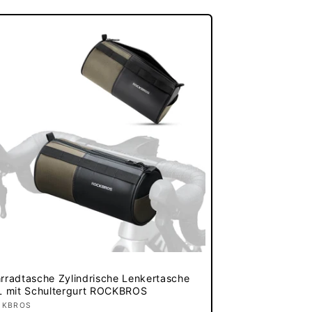
rradtasche Zylindrische Lenkertasche
L mit Schultergurt ROCKBROS
bieter:
CKBROS