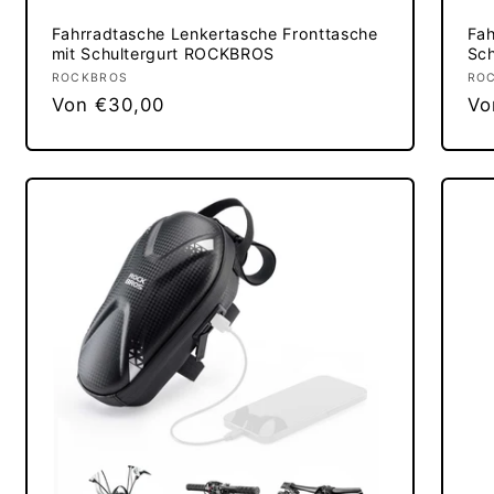
Fahrradtasche Lenkertasche Fronttasche
Fah
mit Schultergurt ROCKBROS
Sch
Anbieter:
ROCKBROS
An
RO
Normaler
Von €30,00
No
Vo
Preis
Pr