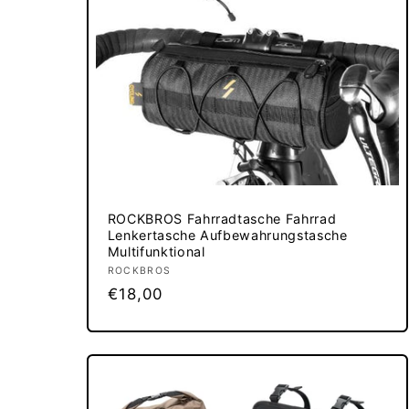
ROCKBROS Fahrradtasche Fahrrad
Lenkertasche Aufbewahrungstasche
Multifunktional
Anbieter:
ROCKBROS
Normaler
€18,00
Preis