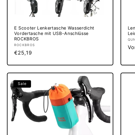
E Scooter Lenkertasche Wasserdicht
Len
Vordertasche mit USB-Anschlüsse
Lei
ROCKBROS
An
QU
Anbieter:
ROCKBROS
No
Vo
Normaler
€25,19
Pr
Preis
Sale