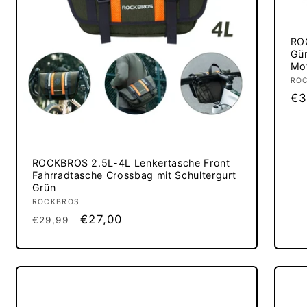
RO
Gür
Mo
An
RO
No
€3
Pr
ROCKBROS 2.5L-4L Lenkertasche Front
Fahrradtasche Crossbag mit Schultergurt
Grün
Anbieter:
ROCKBROS
Normaler
Verkaufspreis
€27,00
€29,99
Preis