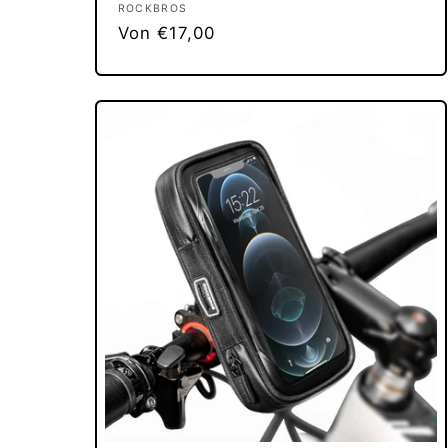
Anbieter:
ROCKBROS
Normaler
Von €17,00
Preis