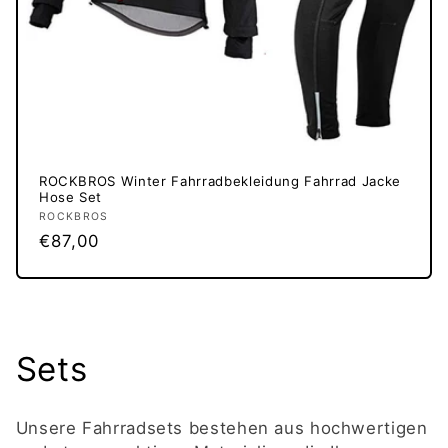
ROCKBROS Winter Fahrradbekleidung Fahrrad Jacke
Hose Set
Anbieter:
ROCKBROS
Normaler
€87,00
Preis
K
Sets
a
Unsere Fahrradsets bestehen aus hochwertigen