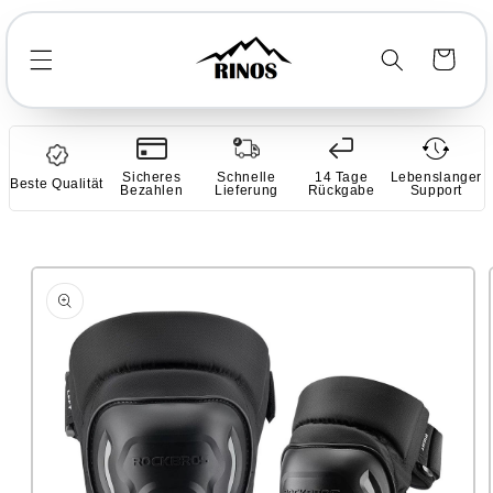
Direkt
zum
Inhalt
Warenkorb
Sicheres
Schnelle
14 Tage
Lebenslanger
Beste Qualität
Bezahlen
Lieferung
Rückgabe
Support
duktinformationen
ringen