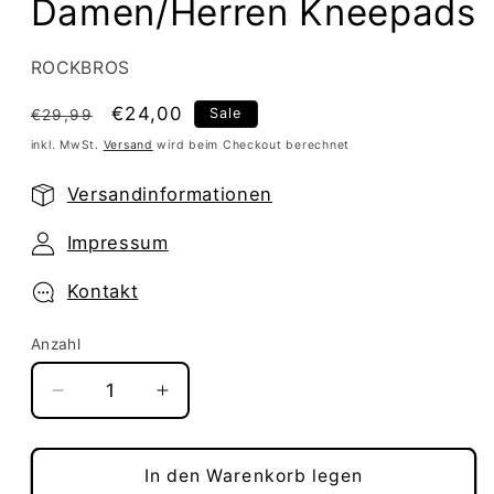
Damen/Herren Kneepads
ROCKBROS
Normaler
Verkaufspreis
€24,00
Sale
€29,99
Preis
inkl. MwSt.
Versand
wird beim Checkout berechnet
Versandinformationen
Impressum
Kontakt
Anzahl
Verringere
Erhöhe
die
die
Menge
Menge
für
für
In den Warenkorb legen