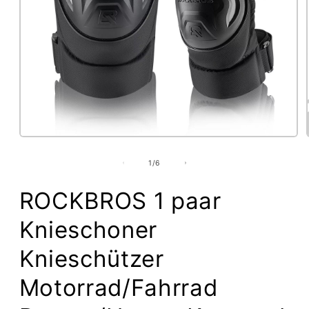
Medien
1
von
1
/
6
in
Modal
öffnen
ROCKBROS 1 paar
Knieschoner
Knieschützer
Motorrad/Fahrrad