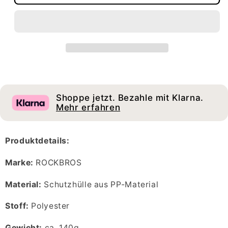
ROCKBROS
ROCKBROS
1
1
paar
paar
Knieschoner
Knieschoner
Knieschützer
Knieschützer
Motorrad/Fahrrad
Motorrad/Fahrrad
Damen/Herren
Damen/Herren
Kneepads
Kneepads
Shoppe jetzt. Bezahle mit Klarna.
Mehr erfahren
Produktdetails:
Marke:
ROCKBROS
Material:
Schutzhülle aus PP-Material
Stoff:
Polyester
Gewicht:
ca. 140g