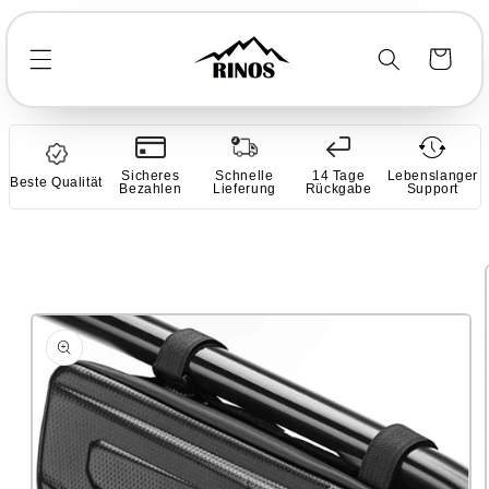
Direkt
zum
Inhalt
Warenkorb
Sicheres
Schnelle
14 Tage
Lebenslanger
Beste Qualität
Bezahlen
Lieferung
Rückgabe
Support
duktinformationen
ringen