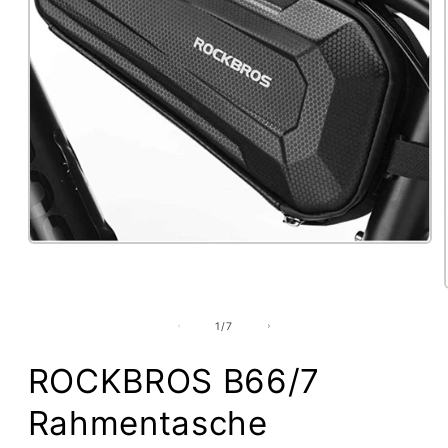
Medien
1
in
Modal
öffnen
von
1
/
7
ROCKBROS B66/7
Rahmentasche