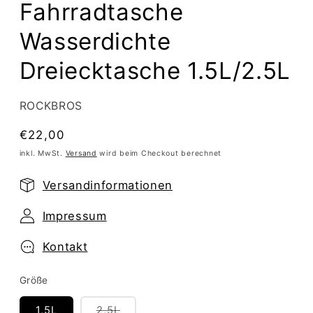
Fahrradtasche
Wasserdichte
Dreiecktasche 1.5L/2.5L
ROCKBROS
Normaler
€22,00
Preis
inkl. MwSt.
Versand
wird beim Checkout berechnet
Versandinformationen
Impressum
Kontakt
Größe
Variante
1,5L
2,5L