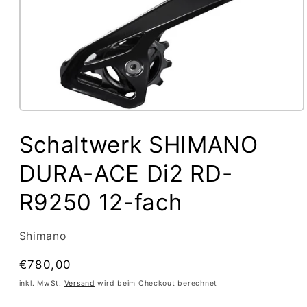
Medien
1
Schaltwerk SHIMANO
in
Modal
öffnen
DURA-ACE Di2 RD-
R9250 12-fach
Shimano
Normaler
€780,00
Preis
inkl. MwSt.
Versand
wird beim Checkout berechnet