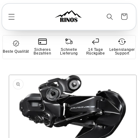
Direkt
zum
Inhalt
Warenkorb
Sicheres
Schnelle
14 Tage
Lebenslanger
Beste Qualität
Bezahlen
Lieferung
Rückgabe
Support
duktinformationen
ringen