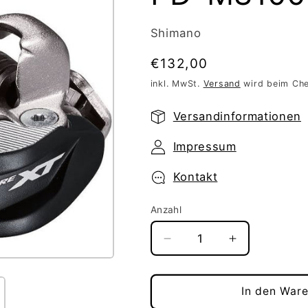
Shimano
Normaler
€132,00
Preis
inkl. MwSt.
Versand
wird beim Che
Versandinformationen
Impressum
Kontakt
Anzahl
Verringere
Erhöhe
die
die
Menge
Menge
für
für
In den War
Pedal
Pedal