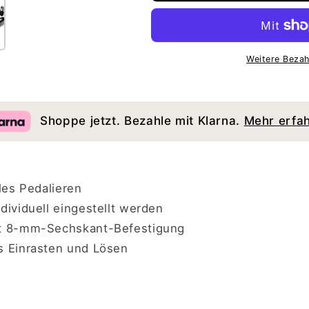
SHIMANO
SHIMANO
DEORE
DEORE
XT
XT
PD-
PD-
Weitere Bezah
M8100
M8100
Shoppe jetzt. Bezahle mit Klarna.
Mehr erfa
les Pedalieren
dividuell eingestellt werden
it 8-mm-Sechskant-Befestigung
s Einrasten und Lösen