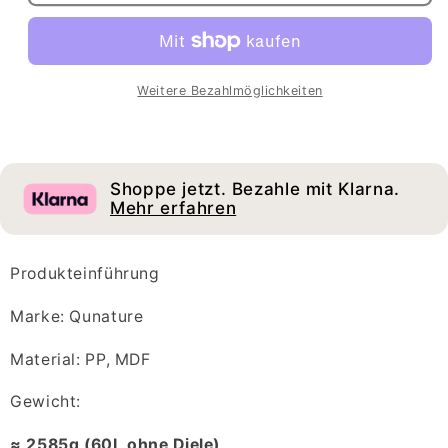
Qunature
Qunature
Campingbox
Campingbox
Faltbare
Faltbare
Organizer
Organizer
Campingbox
Campingbox
Weitere Bezahlmöglichkeiten
Aufbewahrungsbox
Aufbewahrungsbox
26/55/60L
26/55/60L
Shoppe jetzt. Bezahle mit Klarna.
Mehr erfahren
Produkteinführung
Marke: Qunature
Material: PP, MDF
Gewicht:
≈ 2585g (60L ohne Diele)