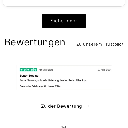
Siehe mehr
Bewertungen
Zu unserem Trustpilot
Zu der Bewertung
von
1
/
4