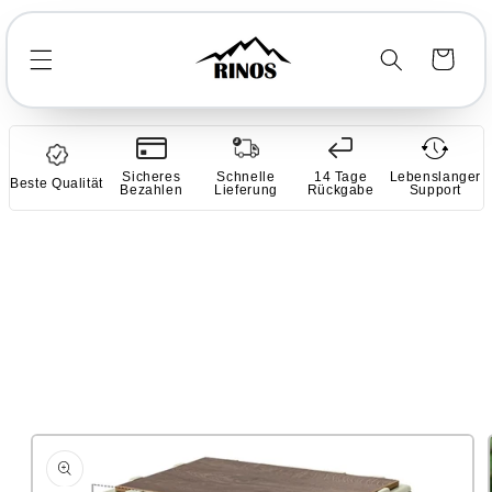
Direkt
zum
Inhalt
Warenkorb
Sicheres
Schnelle
14 Tage
Lebenslanger
Beste Qualität
Bezahlen
Lieferung
Rückgabe
Support
duktinformationen
ringen