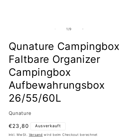
von
1
/
9
Qunature Campingbox
Faltbare Organizer
Campingbox
Aufbewahrungsbox
26/55/60L
Qunature
Normaler
€23,80
Ausverkauft
Preis
inkl. MwSt.
Versand
wird beim Checkout berechnet