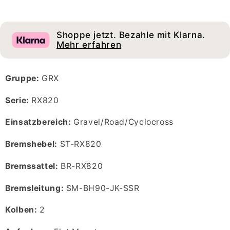
RX820/BR-
RX820/BR-
RX820
RX820
Shoppe jetzt. Bezahle mit Klarna.
Mehr erfahren
Gruppe:
GRX
Serie:
RX820
Einsatzbereich:
Gravel/Road/Cyclocross
Bremshebel:
ST-RX820
Bremssattel:
BR-RX820
Bremsleitung:
SM-BH90-JK-SSR
Kolben:
2