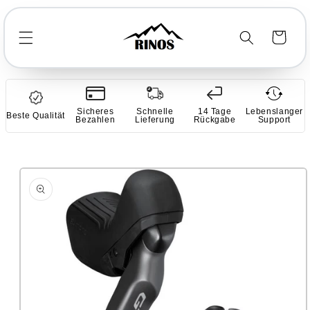
Direkt
zum
Inhalt
Warenkorb
Sicheres
Schnelle
14 Tage
Lebenslanger
Beste Qualität
Bezahlen
Lieferung
Rückgabe
Support
duktinformationen
ringen