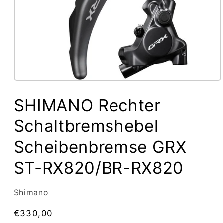
Medien
1
SHIMANO Rechter
in
Modal
öffnen
Schaltbremshebel
Scheibenbremse GRX
ST-RX820/BR-RX820
Shimano
Normaler
€330,00