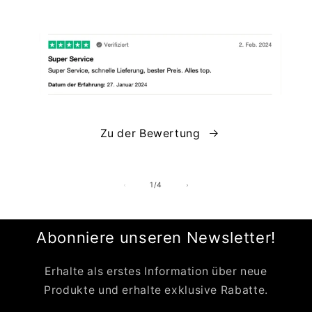
Zu der Bewertung
von
1
/
4
Abonniere unseren Newsletter!
Erhalte als erstes Information über neue
Produkte und erhalte exklusive Rabatte.