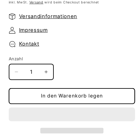
Preis
inkl. MwSt.
Versand
wird beim Checkout berechnet
Versandinformationen
Impressum
Kontakt
Anzahl
Verringere
Erhöhe
die
die
Menge
Menge
für
für
In den Warenkorb legen
SHIMANO
SHIMANO
Rechter
Rechter
Schaltbremshebel
Schaltbremshebel
Scheibenbremse
Scheibenbremse
GRX
GRX
ST-
ST-